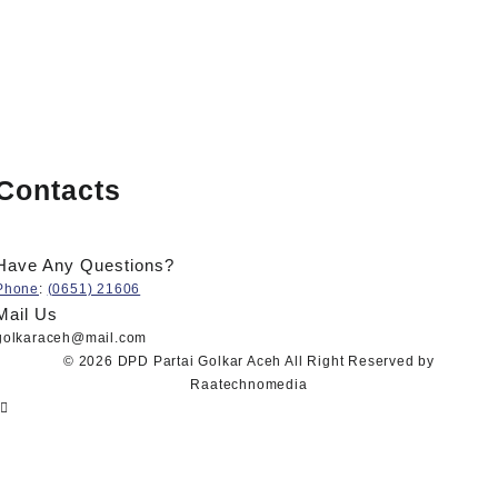
Contacts
Have Any Questions?
Phone
:
(0651) 21606
Mail Us
golkaraceh@mail.com
© 2026
DPD Partai Golkar Aceh
All Right Reserved by
Raatechnomedia