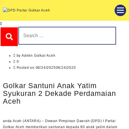
Skip
to
content
DPD Partai Golkar Aceh
DPD Partai Golkar Aceh
Search
for:
by
Admin Golkar Aceh
0
Posted on
08/24/2025
08/24/2025
Golkar Santuni Anak Yatim
Syukuran 2 Dekade Perdamaian
Aceh
anda Aceh (ANTARA) – Dewan Pimpinan Daerah (DPD) I Partai
Golkar Aceh memberikan santunan kepada 80 anak yatim dalam