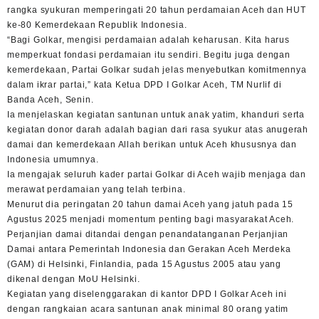
rangka syukuran memperingati 20 tahun perdamaian Aceh dan HUT
ke-80 Kemerdekaan Republik Indonesia.
“Bagi Golkar, mengisi perdamaian adalah keharusan. Kita harus
memperkuat fondasi perdamaian itu sendiri. Begitu juga dengan
kemerdekaan, Partai Golkar sudah jelas menyebutkan komitmennya
dalam ikrar partai,” kata Ketua DPD I Golkar Aceh, TM Nurlif di
Banda Aceh, Senin.
Ia menjelaskan kegiatan santunan untuk anak yatim, khanduri serta
kegiatan donor darah adalah bagian dari rasa syukur atas anugerah
damai dan kemerdekaan Allah berikan untuk Aceh khususnya dan
Indonesia umumnya.
Ia mengajak seluruh kader partai Golkar di Aceh wajib menjaga dan
merawat perdamaian yang telah terbina.
Menurut dia peringatan 20 tahun damai Aceh yang jatuh pada 15
Agustus 2025 menjadi momentum penting bagi masyarakat Aceh.
Perjanjian damai ditandai dengan penandatanganan Perjanjian
Damai antara Pemerintah Indonesia dan Gerakan Aceh Merdeka
(GAM) di Helsinki, Finlandia, pada 15 Agustus 2005 atau yang
dikenal dengan MoU Helsinki.
Kegiatan yang diselenggarakan di kantor DPD I Golkar Aceh ini
dengan rangkaian acara santunan anak minimal 80 orang yatim