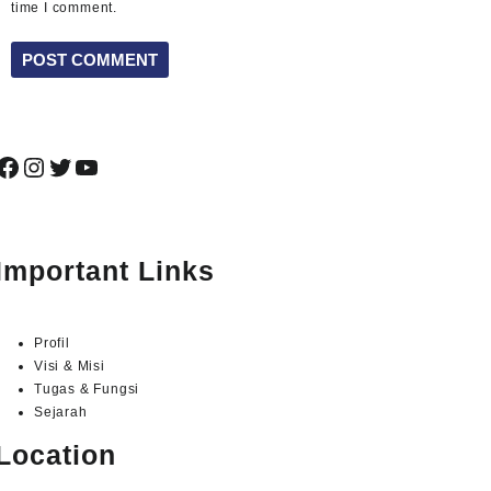
time I comment.
Facebook
Instagram
Twitter
YouTube
Important Links
Profil
Visi & Misi
Tugas & Fungsi
Sejarah
Location