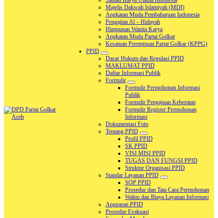
Satuan Karya Ulama Indonesia
Majelis Dakwah Islamiyah (MDI)
Angkatan Muda Pembaharuan Indonesia
Pengajian Al – Hidayah
Himpunan Wanita Karya
Angkatan Muda Partai Golkar
Kesatuan Perempuan Partai Golkar (KPPG)
PPID
Dasar Hukum dan Regulasi PPID
MAKLUMAT PPID
Daftar Informasi Publik
Formulir
Formulir Permohonan Informasi
Publik
Formulir Pengajuan Keberatan
Formulir Register Permohonan
Informasi
Dokumentasi Foto
DPD Partai Golkar Aceh
Tentang PPID
DPD Partai Golkar Aceh
Profil PPID
SK PPID
VISI MISI PPID
TUGAS DAN FUNGSI PPID
Struktur Organisasi PPID
Standar Layanan PPID
SOP PPID
Prosedur dan Tata Cara Permohonan
Waktu dan Biaya Layanan Informasi
Anggaran PPID
Prosedur Evakuasi