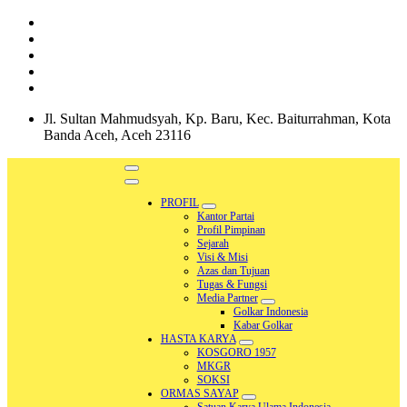
Skip
to
content
Jl. Sultan Mahmudsyah, Kp. Baru, Kec. Baiturrahman, Kota
Banda Aceh, Aceh 23116
PROFIL
Kantor Partai
Profil Pimpinan
Sejarah
Visi & Misi
Azas dan Tujuan
Tugas & Fungsi
Media Partner
Golkar Indonesia
Kabar Golkar
HASTA KARYA
KOSGORO 1957
MKGR
SOKSI
ORMAS SAYAP