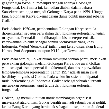
gagasan tiga tokoh ini mewujud dengan adanya Golongan
Fungsional. Dari nama ini, kemudian diubah dalam bahasa
Sansekerta sehingga menjadi Golongan Karya pada 1959. Hingga
kini, Golongan Karya dikenal dalam dunia politik nasional sebagai
Golkar.
Pada dekade 1950-an, pembentukan Golongan Karya semula
diorientasikan sebagai perwakilan dari golongan-golongan di tegah
masyarakat. Perwakilan ini diharapkan bisa merepresentasikan
keterwakilan kolektif sebagai bentuk ‘demokrasi’ yang khas
Indonesia. Wujud ‘demokrasi’ inilah yang kerap disuarakan Bung
Karno, Prof Soepomo, maupun Ki Hadjar Dewantara.
Pada awal berdiri, Golkar bukan mewujud sebuah partai, melainkan
perwakilan golongan melalui Golongan Karya. Ide awal Golkar
yaitu sebagai sistem perwakilan (alternatif) dan dasar perwakilan
lembaga-lembaga representatif. Tahun 1957 adalah masa awal
berdirinya organisasi Golkar. Pada waktu itu sistem multipartai
mulai berkembang di Indonesia. Golkar sebagai sebuah alternatif
merupakan organisasi yang terdiri dari golongan-golongan
fungsional.
Golkar juga memiliki tujuan untuk membangun organisasi
masyarakat atau ormas. Golkar beralih menjadi sebuah partai politik
ketika Bung Karno yang bertindak sebagai konseptor dan Jenderal