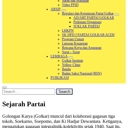
Saran dan Masukan
Video PPID
ARSIP
Regulasi dan Keputusan Partai Golkar
AD/ART PARTAI GOLKAR
Pedoman Organisasi
JUKLAK PARTAI
LHKPN
SK DPD I PARTAI GOLKAR ACEH
Program Umum
Laporan Keuangan
Rencana Kerja dan Anggaran
Surat – Surat
LEMBAGA
Golkar Institute
Yellow Clinic
Bapilu
Badan Saksi Nasional (BSN)
PUBLIKASI
Search
for:
Sejarah Partai
Golongan Karya (Golkar) muncul dari kolaborasi gagasan tiga
tokoh, Soekarno, Soepomo, dan Ki Hadjar Dewantara. Ketiganya,
mengajukan gagasan integralistik-kolektivitis sejak 1940. Saat itu,