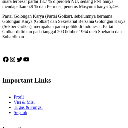
suara terbesar partai 18,7 % diperoleh NU, sedang PNI hanya
mendapatkan 6,9 % dan Permusi, penerus Masyumi hanya 5,4%.
Partai Golongan Karya (Partai Golkar), sebelumnya bernama
Golongan Karya (Golkar) dan Sekretariat Bersama Golongan Karya
(Sekber Golkar), merupakan partai politik di Indonesia. Partai
Golkar didirikan pada tanggal 20 Oktober 1964 oleh Soeharto dan
Suhardiman.
Facebook
Instagram
Twitter
YouTube
Important Links
Profil
Visi & Misi
Tugas & Fungsi
Sejarah