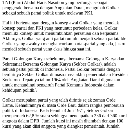
TNI (Purn) Abdul Haris Nasution yang berfungsi sebagai
penggerak, bersama dengan Angkatan Darat, mengubah Golkar
sebagai sebuah partai politik untuk melawan PKI.
Hal ini bertentangan dengan konsep awal Golkar yang menolak
konsep partai dan PKI yang menuntut perbedaan kelas. Golkar
memiliki konsep untuk menumbuhkan persatuan dan kerjasama.
Akhirnya, Golkar yang anti partai runtuh menjadi sebuah partai. Ide
Golkar yang awalnya menghancurkan partai-partai yang ada, justru
menjadi sebuah partai yang eksis hingga saat ini.
Partai Golongan Karya sebelumnya bernama Golongan Karya dan
Sekretariat Bersama Golongan Karya (Sekber Golkar), adalah
sebuah partai politik di Indonesia. Partai Golkar bermula dengan
berdirinya Sekber Golkar di masa-masa akhir pemerintahan Presiden
Soekarno. Tepatnya tahun 1964 oleh Angkatan Darat digunakan
untuk menandingi pengaruh Partai Komunis Indonesia dalam
kehidupan politik.\
Golkar merupakan partai yang telah dirintis sejak zaman Orde
Lama. Kehadirannya di masa Orde Baru dalam rangka pembaruan
politik di Indonesia. Pada Pemilu 3 Juli 1971, Sekber Golkar
memperoleh 62,8 % suara sehingga mendapatkan 236 dari 360 kursi
anggota dalam DPR. Jumlah kursi ini masih ditambah dengan 100
kursi yang akan diisi anggota yang diangkat pemerintah. Jumlah